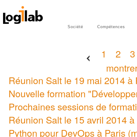
Société
Compétences
libres
Publications
[
1
|
2
|
3
montrer
Réunion Salt le 19 mai 2014 à 
Nouvelle formation "Développem
Prochaines sessions de format
Réunion Salt le 15 avril 2014 à
Python pour DevOps à Paris (