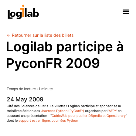
Informatique Scientifique
Web Sémantique
Formations
Contact
Société
← Retourner sur la liste des billets
Logilab participe à
PyconFR 2009
Temps de lecture :
1
minute
24
May
2009
Cité des Sciences de Paris-La Villette : Logilab participe et sponsorise la
troisième édition des
Journées Python (PyConFr)
organisée par l'
AFPY
en
assurant une présentation - "
CubicWeb pour publier DBpedia et OpenLibrary
"
dont le
support est en ligne
.
Journées Python