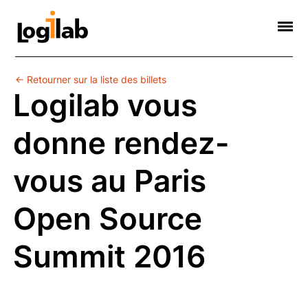
Informatique Scientifique
Web Sémantique
Formations
Contact
Société
← Retourner sur la liste des billets
Logilab vous
donne rendez-
vous au Paris
Open Source
Summit 2016