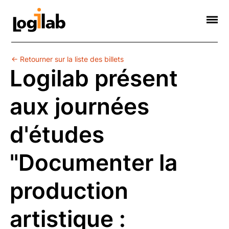
Informatique Scientifique
Web Sémantique
Formations
Contact
Société
← Retourner sur la liste des billets
Logilab présent
aux journées
d'études
"Documenter la
production
artistique :