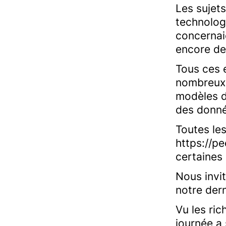
Les sujet
technolog
concernaie
encore de
Tous ces 
nombreux 
modèles d
des donné
Toutes le
https://p
certaines
Nous invi
notre dern
Vu les ri
journée a 