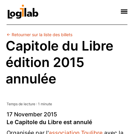
Informatique Scientifique
Web Sémantique
Formations
Contact
Société
← Retourner sur la liste des billets
Capitole du Libre
édition 2015
annulée
Temps de lecture :
1
minute
17
November
2015
Le Capitole du Libre est annulé
Organisée par l'
association Toulibre
avec la