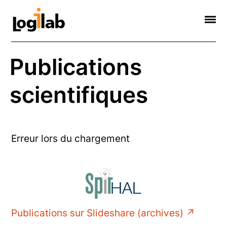
Informatique Scientifique
Web Sémantique
Formations
Contact
Société
Publications
scientifiques
Erreur lors du chargement
Publications sur Slideshare (archives)