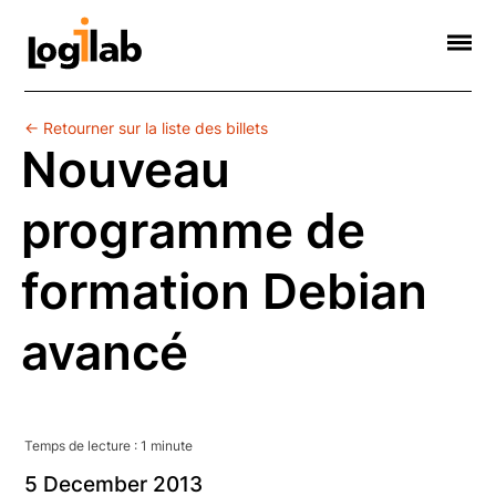
Informatique Scientifique
Web Sémantique
Formations
Contact
Société
← Retourner sur la liste des billets
Nouveau
programme de
formation Debian
avancé
Temps de lecture :
1
minute
5
December
2013