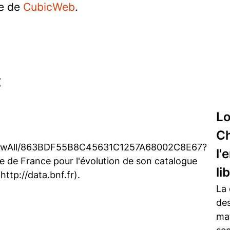
se de
CubicWeb
.
:
Lo
Ch
nsf/wAll/863BDF55B8C45631C1257A68002C8E67?
l'
e de France pour l'évolution de son catalogue
li
http://data.bnf.fr).
La 
de
mat