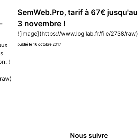
SemWeb.Pro, tarif à 67€ jusqu'au
-
3 novembre !
![image](https://www.logilab.fr/file/2738/raw)
eux
publié le 16 octobre 2017
es
n. !
/raw)
Nous suivre