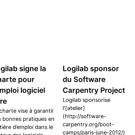
gilab signe la
Logilab sponsor
arte pour
du Software
emploi logiciel
Carpentry Project
bre
Logilab sponsorise
l'[atelier]
charte vise à garantir
(http://software-
s bonnes pratiques en
carpentry.org/boot-
ière d’emploi dans le
camps/paris-june-2012/)