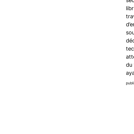
sec
lib
tra
d’e
sou
déd
te
att
du 
aya
publ