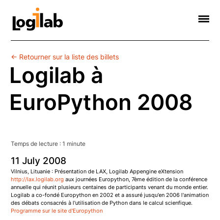
Informatique Scientifique
Web Sémantique
Formations
Contact
Société
← Retourner sur la liste des billets
Logilab à
EuroPython 2008
Temps de lecture :
1
minute
11
July
2008
Vilnius, Lituanie : Présentation de LAX, Logilab Appengine eXtension
http://lax.logilab.org
aux journées Europython, 7ème édition de la conférence
annuelle qui réunit plusieurs centaines de participants venant du monde entier.
Logilab a co-fondé Europython en 2002 et a assuré jusqu'en 2006 l'animation
des débats consacrés à l'utilisation de Python dans le calcul scienfique.
Programme sur le site d'Europython