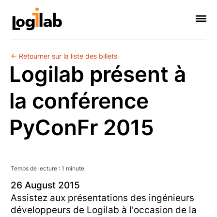
Informatique Scientifique
Web Sémantique
Formations
Contact
Société
← Retourner sur la liste des billets
Logilab présent à
la conférence
PyConFr 2015
Temps de lecture :
1
minute
26
August
2015
Assistez aux présentations des ingénieurs
développeurs de Logilab à l'occasion de la