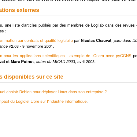
ations externes
s, une liste d'articles publiés par des membres de Logilab dans des revues 
es :
mmation par contrats et qualité logicielle
par
Nicolas Chauvat
,
paru dans Dé
ence
v2.03 - 9 novembre 2001.
n pour les applications scientifiques - exemple de l'Onera avec pyCGNS
p
at et Marc Poinot
,
actes du MICAD 2003
, avril 2003.
s disponibles sur ce site
uoi choisir Debian pour déployer Linux dans son entreprise ?
.
mpact du Logiciel Libre sur l'industrie informatique
.