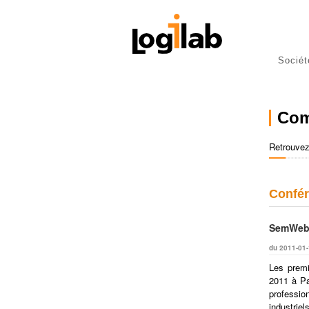
Sociét
libres
P
Com
Retrouvez
Confér
SemWeb.
du 2011-01-
Les premi
2011 à Pa
professio
industrie