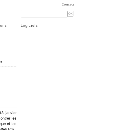
Contact
ions
Logiciels
s.
18 janvier
ontrer les
que et les
mWeb.Pro.