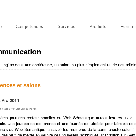
é
Compétences
Services
Produits
Format
ublications
munication
 Logilab dans une conférence, un salon, ou plus simplement un de nos article
ences et salons
Pro 2011
17 au 2011-01-18 à Paris
ères journées professionnelles du Web Sémantique auront lieu les 17 et 
ris. Une journée de conférence et une journée de tutoriels pour faire se renc
nnels du Web Sémantique, à savoir les membres de la communauté scientifi
ls désireux de mettre en oeuvre ces nouvelles techniques. Inscription sur Se