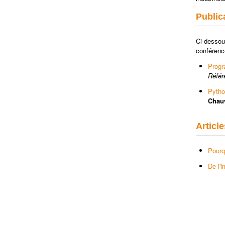
Public
Ci-dessou
conférenc
Progra
Référ
Pytho
Chauv
Article
Pourq
De l'i