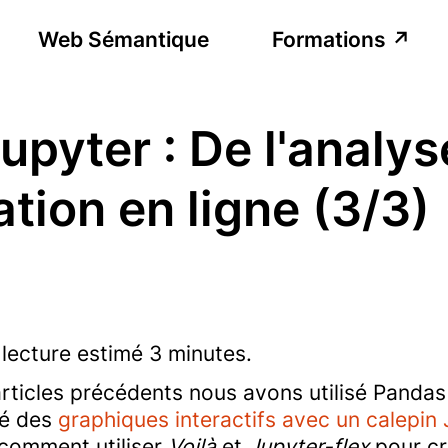
Web Sémantique
Formations
upyter : De l'analys
ation en ligne (3/3)
lecture estimé 3 minutes.
articles précédents nous avons utilisé Panda
éé des
graphiques interactifs avec un calepin 
comment utiliser
Voilà
et
Jupyter-flex
pour cr