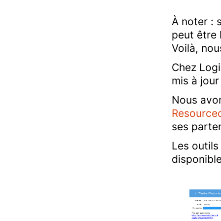
À noter :
peut être
Voilà, no
Chez Logil
mis à jour
Nous avons
Resource
ses parten
Les outils
disponibl