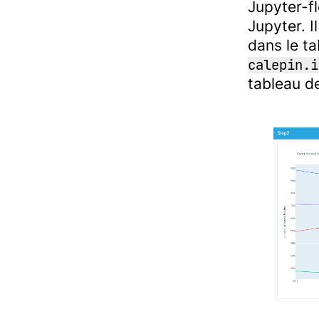
Jupyter-f
Jupyter. I
dans le t
calepin.i
tableau d