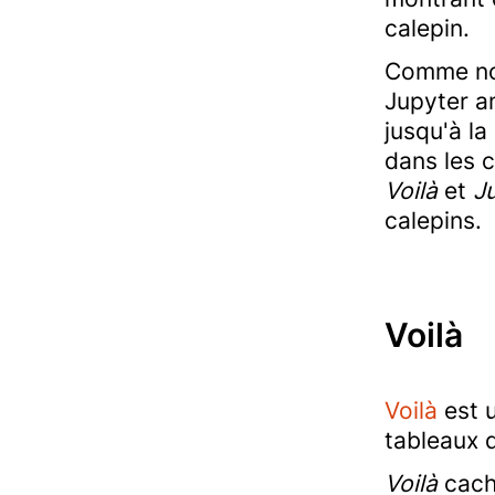
calepin.
Comme nous
Jupyter am
jusqu'à la
dans les 
Voilà
et
J
calepins.
Voilà
Voilà
est u
tableaux 
Voilà
cache