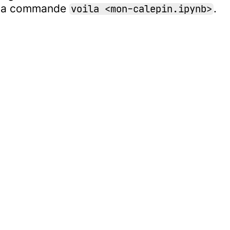
ec la commande
.
voila <mon-calepin.ipynb>