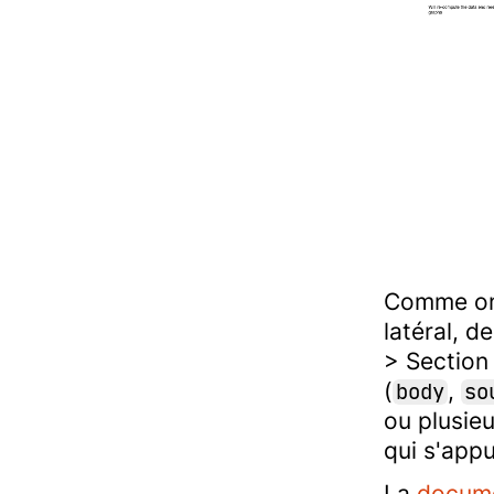
Comme on 
latéral, d
> Section
(
,
body
so
ou plusieu
qui s'app
La
docume