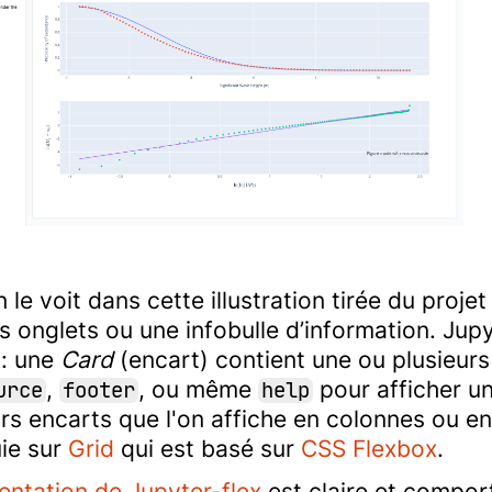
le voit dans cette illustration tirée du proj
es onglets ou une infobulle d’information. Ju
 : une
Card
(encart) contient une ou plusieur
,
, ou même
pour afficher u
urce
footer
help
rs encarts que l'on affiche en colonnes ou en
uie sur
Grid
qui est basé sur
CSS Flexbox
.
ntation de Jupyter-flex
est claire et comport