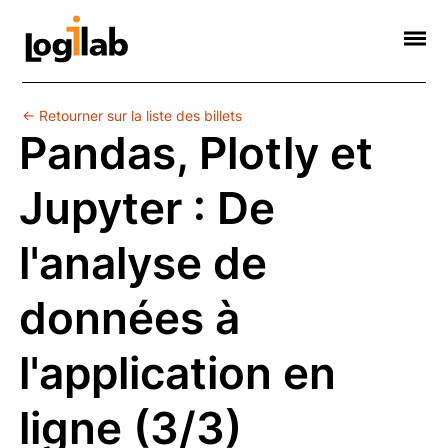
Informatique Scientifique
Web Sémantique
Formations
Contact
Société
← Retourner sur la liste des billets
Pandas, Plotly et
Jupyter : De
l'analyse de
données à
l'application en
ligne (3/3)