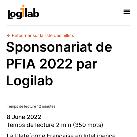
Informatique Scientifique
Web Sémantique
Formations
Contact
Société
← Retourner sur la liste des billets
Sponsonariat de
PFIA 2022 par
Logilab
Temps de lecture :
2
minute
s
8
June
2022
Temps de lecture 2 min (350 mots)
La Plateforme Française en Intelligence