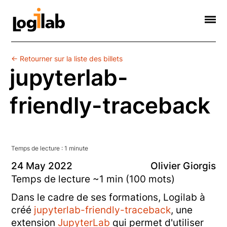
Informatique Scientifique
Web Sémantique
Formations
Contact
Société
← Retourner sur la liste des billets
jupyterlab-
friendly-traceback
Temps de lecture :
1
minute
24
May
2022
Olivier Giorgis
Temps de lecture ~1 min (100 mots)
Dans le cadre de ses formations, Logilab à
créé
jupyterlab-friendly-traceback
, une
extension
JupyterLab
qui permet d'utiliser